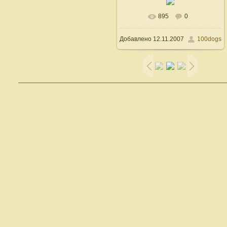
895
0
В реальном размере
Добавлено
12.11.2007
100dogs
600x500
/ 68.2Kb