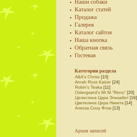
Наши собаки
Каталог статей
Продажа
Галерея
Каталог сайтов
Наша кнопка
Обратная связь
Гостевая
Категории раздела
A&A's Chriss
[10]
Anrah Ross Kaizer
[24]
Robin's Teaka
[11]
Ostergaard's Mr.M."Reno"
[20]
Целестина Цара Элизабет
[16]
Цветелина Цера Никита
[14]
Аляска Сноу Флэк
[13]
Архив записей