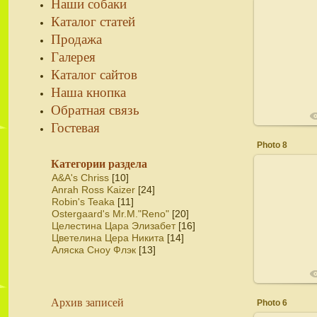
Наши собаки
Каталог статей
Продажа
02
Галерея
Каталог сайтов
Наша кнопка
Обратная связь
Гостевая
Photo 8
Категории раздела
A&A's Chriss
[10]
Anrah Ross Kaizer
[24]
Robin's Teaka
[11]
02
Ostergaard's Mr.M."Reno"
[20]
Целестина Цара Элизабет
[16]
Цветелина Цера Никита
[14]
Аляска Сноу Флэк
[13]
Архив записей
Photo 6