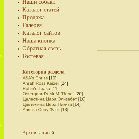
Наши собаки
Каталог статей
Продажа
Галерея
Каталог сайтов
Наша кнопка
Обратная связь
Гостевая
Категории раздела
A&A's Chriss
[10]
Anrah Ross Kaizer
[24]
Robin's Teaka
[11]
Ostergaard's Mr.M."Reno"
[20]
Целестина Цара Элизабет
[16]
Цветелина Цера Никита
[14]
Аляска Сноу Флэк
[13]
Архив записей