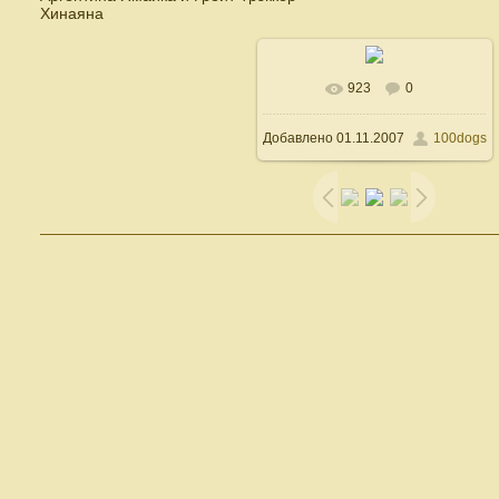
Хинаяна
923
0
В реальном размере
Добавлено
01.11.2007
100dogs
600x498
/ 73.5Kb