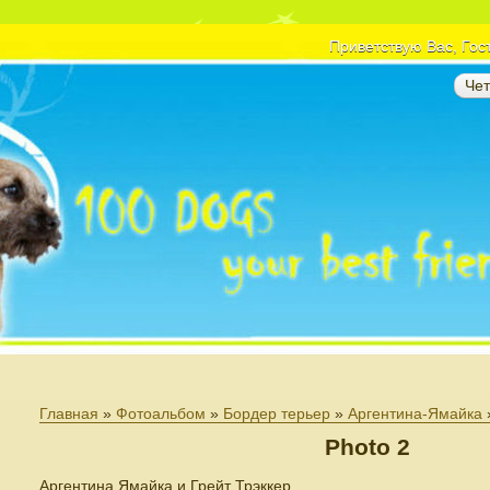
Приветствую Вас
, Гос
Чет
Главная
»
Фотоальбом
»
Бордер терьер
»
Аргентина-Ямайка
Photo 2
Аргентина Ямайка и Грейт Трэккер