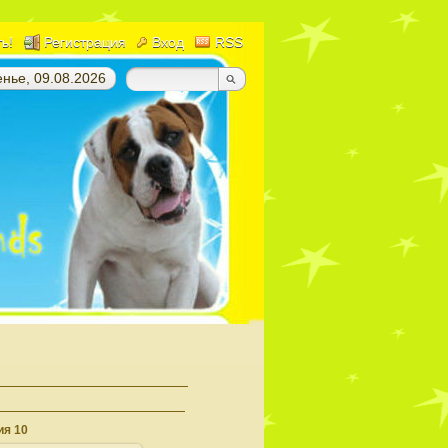
ть!
Регистрация
Вход
RSS
нье, 09.08.2026
н
я 10