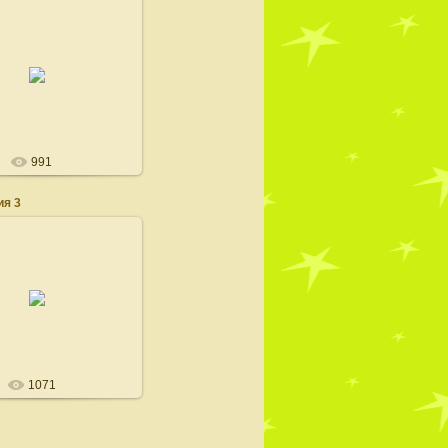
22.02.2008
100dogs
991
я 3
22.02.2008
100dogs
1071