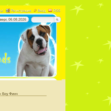
ть!
Регистрация
Вход
RSS
верг, 06.08.2026
» Боу Финч