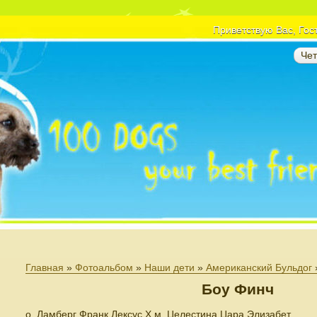
Приветствую Вас
, Гос
Чет
Главная
»
Фотоальбом
»
Наши дети
»
Американский Бульдог
Боу Финч
о. Ламберг Франк Лексус Х м. Целестина Цара Элизабет.