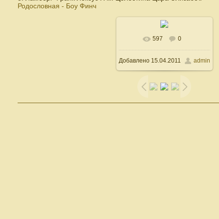
Родословная - Боу Финч
597
0
В реальном размере
Добавлено
15.04.2011
admin
640x480
/ 65.9Kb