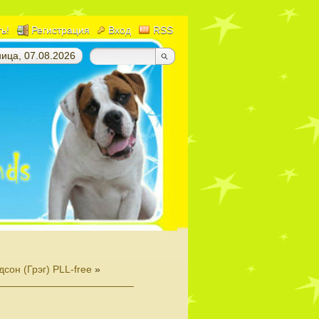
ть!
Регистрация
Вход
RSS
ица, 07.08.2026
сон (Грэг) PLL-free
»