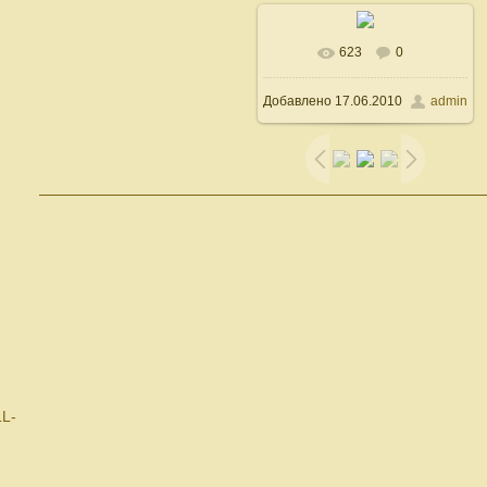
623
0
В реальном размере
Добавлено
17.06.2010
admin
500x600
/ 79.3Kb
LL-