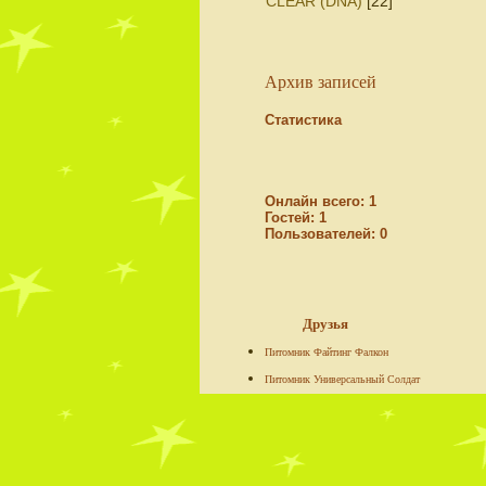
CLEAR (DNА)
[22]
Архив записей
Статистика
Онлайн всего:
1
Гостей:
1
Пользователей:
0
Друзья
Питомник Файтинг Фалкон
Питомник Универсальный Солдат