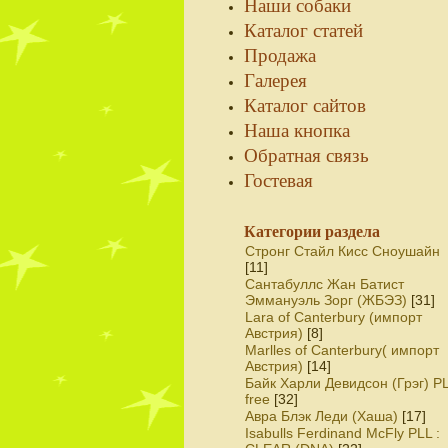
Наши собаки
Каталог статей
Продажа
Галерея
Каталог сайтов
Наша кнопка
Обратная связь
Гостевая
Категории раздела
Стронг Стайл Кисс Сноушайн
[11]
Сантабуллс Жан Батист
Эммануэль Зорг (ЖБЭЗ)
[31]
Lara of Canterbury (импорт
Австрия)
[8]
Marlles of Canterbury( импорт
Австрия)
[14]
Байк Харли Девидсон (Грэг) P
free
[32]
Авра Блэк Леди (Хаша)
[17]
Isabulls Ferdinand McFly PLL :