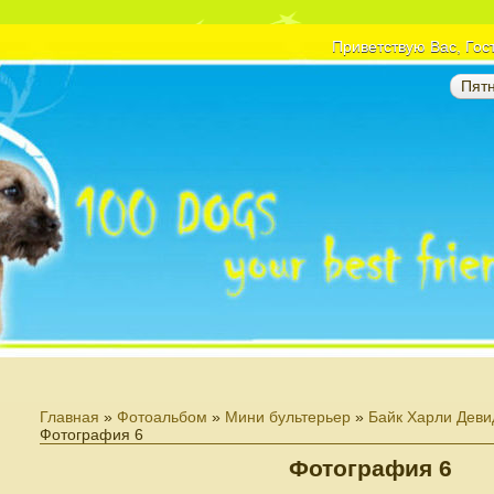
Приветствую Вас
, Гос
Пятн
Главная
»
Фотоальбом
»
Мини бультерьер
»
Байк Харли Девид
Фотография 6
Фотография 6