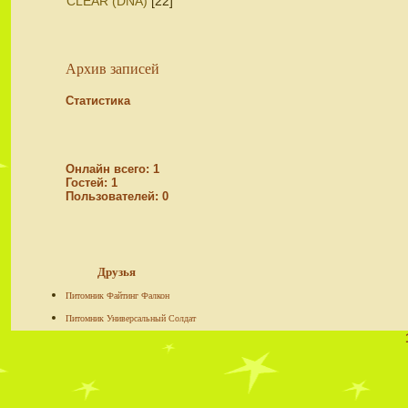
CLEAR (DNА)
[22]
Архив записей
Статистика
Онлайн всего:
1
Гостей:
1
Пользователей:
0
Друзья
Питомник Файтинг Фалкон
Питомник Универсальный Солдат