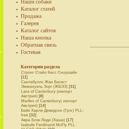
Наши собаки
Каталог статей
Продажа
Галерея
Каталог сайтов
Наша кнопка
Обратная связь
Гостевая
Категории раздела
Стронг Стайл Кисс Сноушайн
[11]
Сантабуллс Жан Батист
Эммануэль Зорг (ЖБЭЗ)
[31]
Lara of Canterbury (импорт
Австрия)
[8]
Marlles of Canterbury( импорт
Австрия)
[14]
Байк Харли Девидсон (Грэг) PLL-
free
[32]
Авра Блэк Леди (Хаша)
[17]
Isabulls Ferdinand McFly PLL :