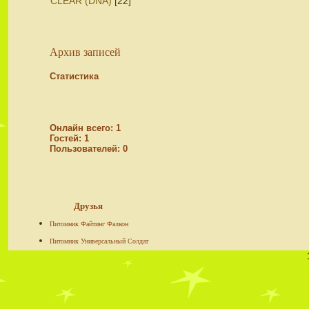
CLEAR (DNА)
[22]
Архив записей
Статистика
Онлайн всего:
1
Гостей:
1
Пользователей:
0
Друзья
Питомник Файтинг Фалкон
Питомник Универсальный Солдат