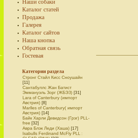
Наши собаки
Каталог статей
Продажа
Галерея
Каталог сайтов
Наша кнопка
Обратная связь
Гостевая
Категории раздела
Стронг Стайл Кисс Сноушайн
[11]
Сантабуллс Жан Батист
Эммануэль Зорг (ЖБЭЗ)
[31]
Lara of Canterbury (импорт
Австрия)
[8]
Marlles of Canterbury( импорт
Австрия)
[14]
Байк Харли Девидсон (Грэг) PLL-
free
[32]
Авра Блэк Леди (Хаша)
[17]
Isabulls Ferdinand McFly PLL :