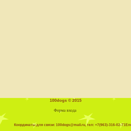
100dogs © 2015
Форма входа
ординаты для связи:
100dogs@mail.ru
, тел: +7(963)-316-02-71Ел