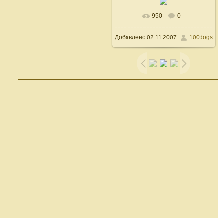
950
0
В реальном размере
Добавлено
02.11.2007
100dogs
600x496
/ 81.0Kb