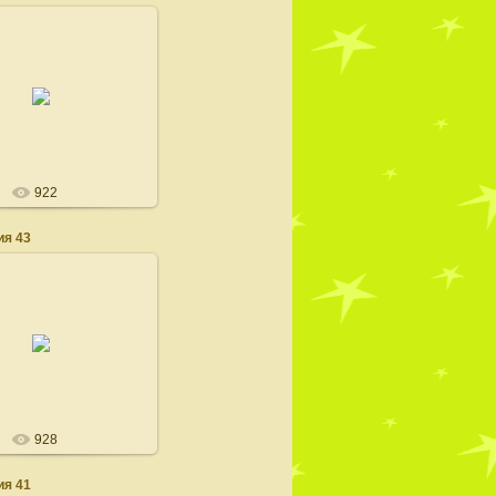
16.08.2008
admin
922
я 43
15.08.2008
admin
928
я 41