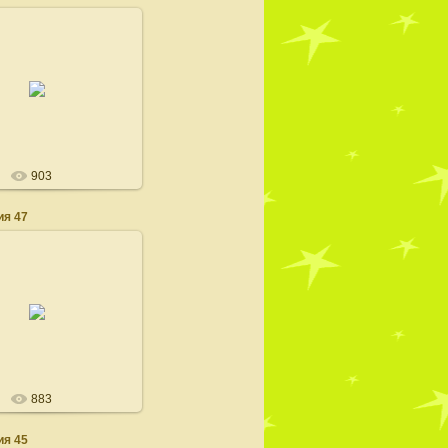
16.08.2008
admin
903
я 47
16.08.2008
admin
883
я 45