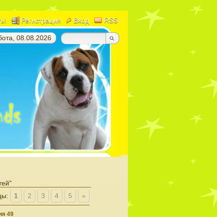
ть!
Регистрация
Вход
RSS
ота, 08.08.2026
тей"
цы
:
1
2
3
4
5
»
я 49