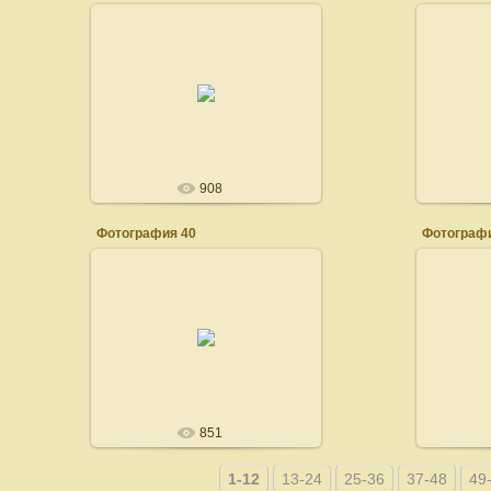
15.08.2008
admin
908
Фотография 40
Фотографи
15.08.2008
admin
851
1-12
13-24
25-36
37-48
49