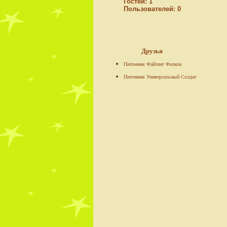
Гостей:
1
Пользователей:
0
Друзья
Питомник Файтинг Фалкон
Питомник Универсальный Солдат