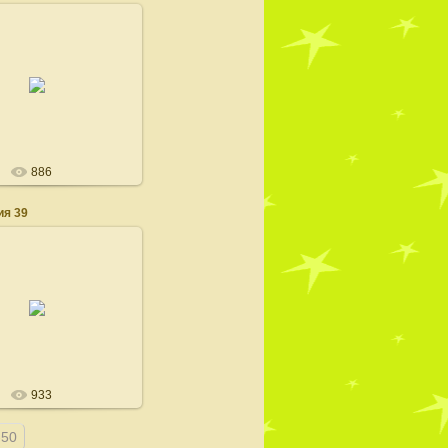
15.08.2008
admin
886
я 39
15.08.2008
admin
933
-50