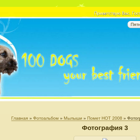
Приветствую Вас
, Гос
Пятн
Главная
»
Фотоальбом
»
Мылыши
»
Помет НОТ 2008
» Фотог
Фотография 3