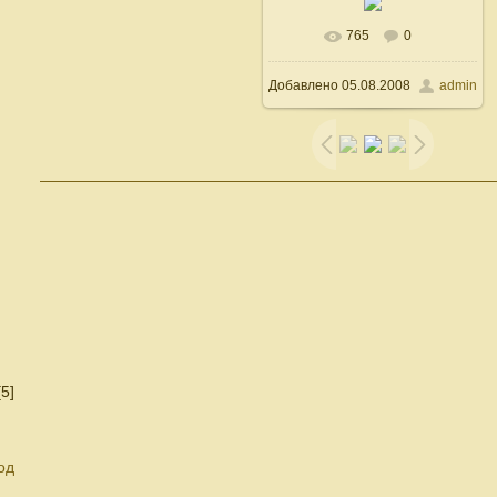
765
0
В реальном размере
Добавлено
05.08.2008
admin
500x600
/ 65.1Kb
[5]
од