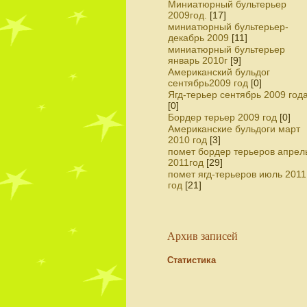
Миниатюрный бультерьер
2009год.
[17]
миниатюрный бультерьер-
декабрь 2009
[11]
миниатюрный бультерьер
январь 2010г
[9]
Американский бульдог
сентябрь2009 год
[0]
Ягд-терьер сентябрь 2009 год
[0]
Бордер терьер 2009 год
[0]
Американские бульдоги март
2010 год
[3]
помет бордер терьеров апрел
2011год
[29]
помет ягд-терьеров июль 2011
год
[21]
Архив записей
Статистика