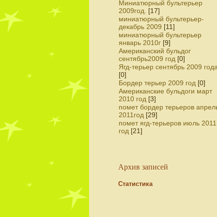
Миниатюрный бультерьер
2009год.
[17]
миниатюрный бультерьер-
декабрь 2009
[11]
миниатюрный бультерьер
январь 2010г
[9]
Американский бульдог
сентябрь2009 год
[0]
Ягд-терьер сентябрь 2009 год
[0]
Бордер терьер 2009 год
[0]
Американские бульдоги март
2010 год
[3]
помет бордер терьеров апрел
2011год
[29]
помет ягд-терьеров июль 2011
год
[21]
Архив записей
Статистика