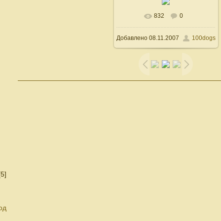
832
0
В реальном размере
Добавлено
08.11.2007
100dogs
600x800
/ 94.8Kb
[5]
од