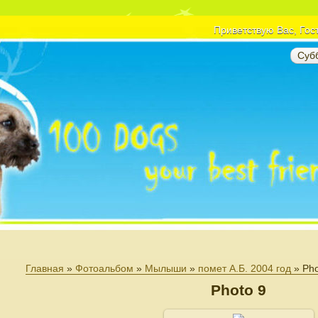
Приветствую Вас
, Гос
Субб
Главная
»
Фотоальбом
»
Мылыши
»
помет А.Б. 2004 год
» Pho
Photo 9