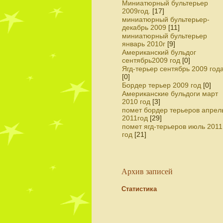
Миниатюрный бультерьер
2009год.
[17]
миниатюрный бультерьер-
декабрь 2009
[11]
миниатюрный бультерьер
январь 2010г
[9]
Американский бульдог
сентябрь2009 год
[0]
Ягд-терьер сентябрь 2009 год
[0]
Бордер терьер 2009 год
[0]
Американские бульдоги март
2010 год
[3]
помет бордер терьеров апрел
2011год
[29]
помет ягд-терьеров июль 2011
год
[21]
Архив записей
Статистика