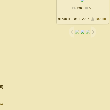
768
0
В реальном размере
Добавлено
08.11.2007
100dogs
500x600
/ 44.2Kb
[5]
од