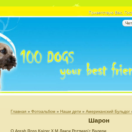
Приветствую Вас
, Гос
Чет
Главная
»
Фотоальбом
»
Наши дети
»
Американский Бульдог
Шарон
О.Anrah Ross Kaizer Х М.Дакси Роттмар'c Валери.