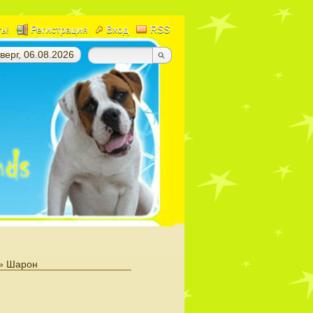
ть!
Регистрация
Вход
RSS
верг, 06.08.2026
» Шарон