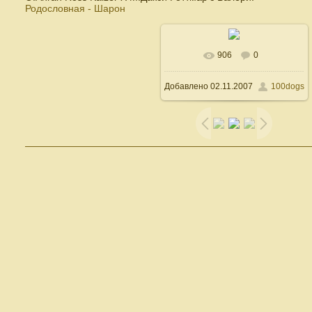
Родословная - Шарон
906
0
В реальном размере
Добавлено
02.11.2007
100dogs
500x600
/ 74.3Kb