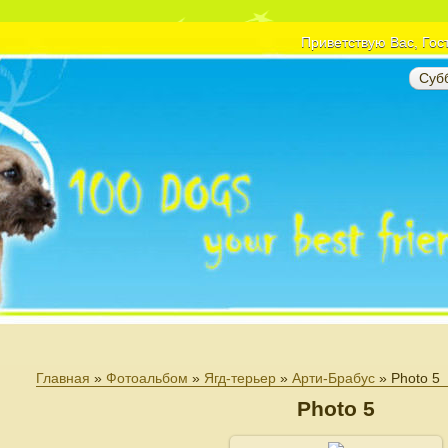
Приветствую Вас
, Гос
Субб
Главная
»
Фотоальбом
»
Ягд-терьер
»
Арти-Брабус
» Photo 5
Photo 5