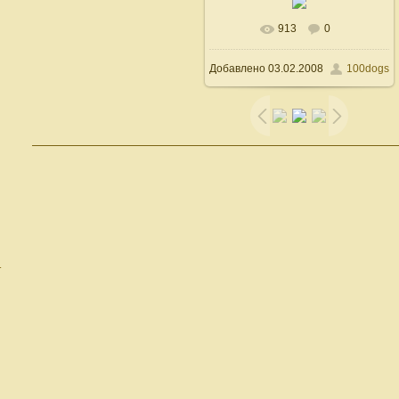
913
0
В реальном размере
Добавлено
03.02.2008
100dogs
600x500
/ 69.9Kb
т