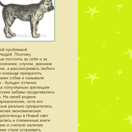
.
рой проблемой
 людей. Поэтому
е постоять за себя и за
бонянием, слухом, зрением.
им, а рассматривать любого
о команде прекратить
аких собак и называли
 - бульдог отлично
была популярным зрелищем
рские забавы продолжались
ы. На своей родине
дназначение, хотя его
орые реально прекратились
тяжелая экономическая
ереселенцы в Новый свет
одились и племенные книги
ию и считали наличие
ике стали устраивать