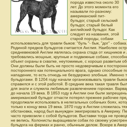
порода известна около 30
лет. До этого момента его
называли по-разному:
американский пит-
бульдог, старый сельский
бульдог, старый белый
английский бульдог. Как
следует из названия, этой
старой породы, собаки
использовались для травли быков: "буль "- бык, "дог" - собака
Родиной предков бульдогов считается Англия. Наиболее ост
средневековой Англии являлась охрана стада от хищников и
требовались мощные, крупные и подвижные собаки, способны
объект охраны в схватке, неутомимые, с хорошо развитым о
Они должны были быть не просто недоверчивым к посторонн
постороннего как потенциального врага, однако способные п
нападение, то есть отнюдь не безудержно злобные. Именно т
бульдогами. В 1204 году начали организовывать травли быков
справился и с этой работой. В средние века такая травля 
для знати и служила любимым развлечением горожан. Варва
до начала 19 века. В 1853 году в Англии они были запрещен
американский бульдог отчасти потерял прежнее рабочее пре
продолжали использовать в нелегальных собачьих боях, кот
только к концу века 19 века. 1870 году в Англии сложилась 
обстановка, народ был вынужден эмигрировать в Америку. П
часто привозили с собой бульдогов. Выставки тогда не пров
не велись. Колонисты выращивали собак по своему усмотрен
бульдога на фермах и ранчо, обычным делом. Вскоре в Амер