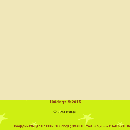
100dogs © 2015
Форма входа
ординаты для связи:
100dogs@mail.ru
, тел: +7(963)-316-02-71Ел