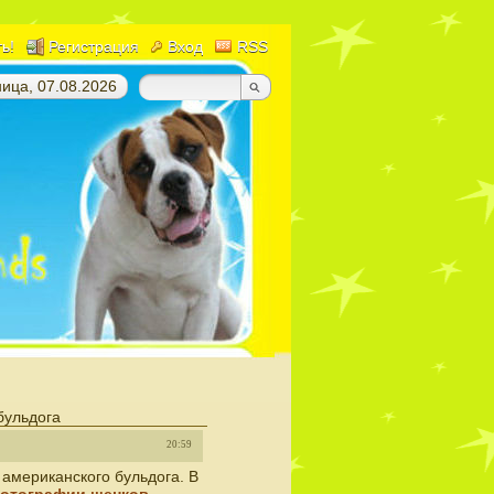
ть!
Регистрация
Вход
RSS
ица, 07.08.2026
бульдога
20:59
 американского бульдога. В